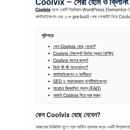
Coolvix – সেরা হোম ও ক্লিনি
Coolvix
হলো একটি প্রিমিয়াম WordPress Elementor টেম
কাস্টমাইজেশন এবং ১০+ pre-built পেজ লেআউট নিয়ে Coolvi
সূচিপত্র
কেন Coolvix বেছে নেবেন?
Coolvix টেমপ্লেট কিটের প্রধান বৈশিষ্ট্য
Coolvix কাদের জন্য?
কিটে কী কী অন্তর্ভুক্ত?
কাস্টমাইজেশন ও নমনীয়তা
SEO ও পারফরম্যান্স অপটিমাইজেশন
সচরাচর জিজ্ঞাসিত প্রশ্ন (FAQ)
আজই Coolvix দিয়ে শুরু করুন
কেন Coolvix বেছে নেবেন?
আজকের ডিজিটাল যুগে হোম সার্ভিস ব্যবসার জন্য একটি বিশ্বাসযো