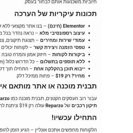
חיוביות משכנעות אותם לבחור בעסק.
תכונות עיקריות של הערכה
Elementor (חינם)
– בנו אתר מקצועי ללא ק
עיצוב רספונסיבי מלא
– נראה נהדר בכל מ
עמודי שירות ומחירים
– תצוגת תיקונים, צמי
טפסי הזמנה ויצירת קשר
– לקוחות יכולים 
ביקורות לקוחות
– חיזוק אמון והמרה טובה י
ללא תוספים בתשלום
– כל הדרוש כלול (Elementor, MetForm וכו’)
ייבוא תוכן בהקלקה אחת
– התחילו תוך דק
מחיר? רק $19
– פחות ממיכל דלק
תבנית מוכנה או אתר מותאם אי
עבור רוב העסקים הקטנים, תבנית מוכנה כמו
arzo
תיקון רכבים
של
Reparzo
עולה רק $19 וניתנת להפעלה מיידית – פתרון חכם, מהיר וזול.
התחילו עכשיו!
הלקוחות מחפשים אתכם אונליין – הגיע הזמן להופ