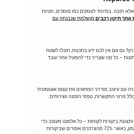
ות – אלא חובה. במיוחד לעסקים כמו מוסכים, חנויות
 אתר תיקון רכבים
מושלמת שנבנתה עם
WordPres, עם מעל 11 מיליון התקנות פעילות. היתרון? גם אם אין לכם ידע בתכנות, תוכלו לשנות
תונות – כל מה שצריך כדי להפעיל אתר עובד
יה עם עיצוב מודרני המתאים את עצמו אוטומטית
ולל פרטי התקשרות, טפסי הזמנה ושירותים.
ותצוגת ביקורות לקוחות – כל אלמנט מעוצב כדי
להציג את השירותים שלכם בצורה אמינה ומקצועית. לא פחות חשוב – אזור הביקורות (Testimonials) יכול לשפר את האמון, כאשר 72% מהצרכנים אומרים שביקורות