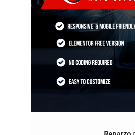
ם
Reparzo