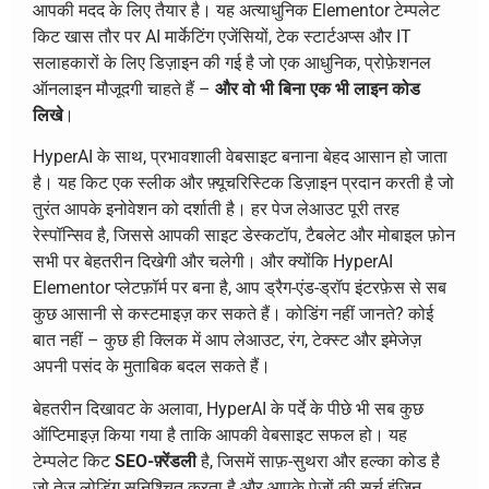
आपकी मदद के लिए तैयार है। यह अत्याधुनिक Elementor टेम्पलेट
किट खास तौर पर AI मार्केटिंग एजेंसियों, टेक स्टार्टअप्स और IT
सलाहकारों के लिए डिज़ाइन की गई है जो एक आधुनिक, प्रोफ़ेशनल
ऑनलाइन मौजूदगी चाहते हैं –
और वो भी बिना एक भी लाइन कोड
लिखे
।
HyperAI के साथ, प्रभावशाली वेबसाइट बनाना बेहद आसान हो जाता
है। यह किट एक स्लीक और फ़्यूचरिस्टिक डिज़ाइन प्रदान करती है जो
तुरंत आपके इनोवेशन को दर्शाती है। हर पेज लेआउट पूरी तरह
रेस्पॉन्सिव है, जिससे आपकी साइट डेस्कटॉप, टैबलेट और मोबाइल फ़ोन
सभी पर बेहतरीन दिखेगी और चलेगी। और क्योंकि HyperAI
Elementor प्लेटफ़ॉर्म पर बना है, आप ड्रैग-एंड-ड्रॉप इंटरफ़ेस से सब
कुछ आसानी से कस्टमाइज़ कर सकते हैं। कोडिंग नहीं जानते? कोई
बात नहीं – कुछ ही क्लिक में आप लेआउट, रंग, टेक्स्ट और इमेजेज़
अपनी पसंद के मुताबिक बदल सकते हैं।
बेहतरीन दिखावट के अलावा, HyperAI के पर्दे के पीछे भी सब कुछ
ऑप्टिमाइज़ किया गया है ताकि आपकी वेबसाइट सफल हो। यह
टेम्पलेट किट
SEO-फ़्रेंडली
है, जिसमें साफ़-सुथरा और हल्का कोड है
जो तेज़ लोडिंग सुनिश्चित करता है और आपके पेजों की सर्च इंजिन