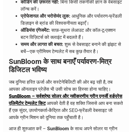
कोडिंग की ज़रूरत नहीं:
बिना किसी तकनीकी ज्ञान के वेबसाइट
लॉन्च करें।
प्रोफेशनल और भरोसेमंद लुक:
आधुनिक और पर्यावरण-फ्रेंडली
डिज़ाइन से ब्रांड की विश्वसनीयता बढ़ाएँ।
ऑडियंस एंगेजमेंट:
साफ़-सुथरा लेआउट और कॉल-टू-एक्शन
बटन विज़िटर्स को क्लाइंट में बदलते हैं।
समय और लागत की बचत:
शुरू से वेबसाइट बनाने की झंझट से
बचें—एक प्रीमियम टेम्पलेट में सब कुछ तैयार है।
SunBloom के साथ बनाएँ पर्यावरण-मित्र
डिजिटल भविष्य
जब दुनिया हरित ऊर्जा और सस्टेनेबिलिटी की ओर बढ़ रही है, तब
आपका ऑनलाइन प्रेज़ेंस भी उसी सोच का हिस्सा होना चाहिए।
SunBloom – सर्वश्रेष्ठ सोलर और नवीकरणीय ग्रीन एनर्जी वर्डप्रेस
एलिमेंटोर टेम्पलेट किट
आपको देती है वह शक्ति जिससे आप बना सकते
हैं एक सुंदर, उपयोगकर्ता-केंद्रित और SEO-फ्रेंडली वेबसाइट जो
आपके ग्रीन मिशन को दुनिया तक पहुँचाती है।
आज ही शुरुआत करें –
SunBloom
के साथ अपने सोलर या ग्रीन