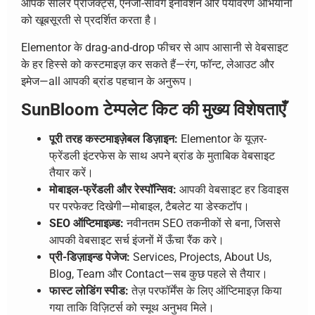
आपके सोलर प्रोजेक्ट्स, एनर्जी-सेविंग इनोवेशन और पर्यावरण अभियानों
को खूबसूरती से प्रदर्शित करता है।
Elementor के drag-and-drop फीचर से आप आसानी से वेबसाइट
के हर हिस्से को कस्टमाइज़ कर सकते हैं—रंग, फॉन्ट, लेआउट और
इमेज—all आपकी ब्रांड पहचान के अनुरूप।
SunBloom टेम्पलेट किट की मुख्य विशेषताएँ
पूरी तरह कस्टमाइज़ेबल डिज़ाइन:
Elementor के यूज़र-
फ्रेंडली इंटरफेस के साथ अपने ब्रांड के मुताबिक वेबसाइट
तैयार करें।
मोबाइल-फ्रेंडली और रेस्पॉन्सिव:
आपकी वेबसाइट हर डिवाइस
पर परफेक्ट दिखेगी—मोबाइल, टैबलेट या डेस्कटॉप।
SEO ऑप्टिमाइज़्ड:
नवीनतम SEO तकनीकों से बना, जिससे
आपकी वेबसाइट सर्च इंजनों में ऊँचा रैंक करे।
प्री-डिज़ाइन्ड पेजेज:
Services, Projects, About Us,
Blog, Team और Contact—सब कुछ पहले से तैयार।
फास्ट लोडिंग स्पीड:
तेज़ परफॉर्मेंस के लिए ऑप्टिमाइज़ किया
गया ताकि विज़िटर्स को स्मूथ अनुभव मिले।