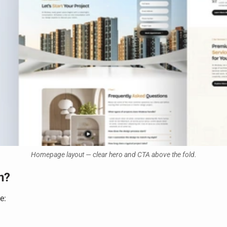
Homepage layout — clear hero and CTA above the fold.
n?
e: