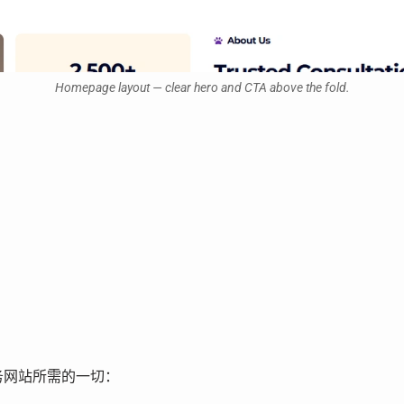
Homepage layout — clear hero and CTA above the fold.
整业务网站所需的一切：