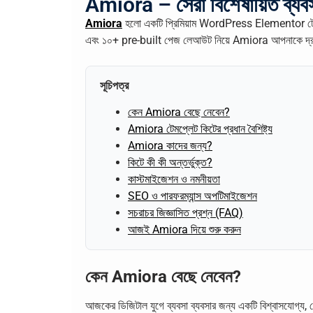
Amiora – সেরা বিশেষায়িত ব
Amiora
হলো একটি প্রিমিয়াম WordPress Elementor টেম
এবং ১০+ pre-built পেজ লেআউট নিয়ে Amiora আপনাকে দ্রুত
সূচিপত্র
কেন Amiora বেছে নেবেন?
Amiora টেমপ্লেট কিটের প্রধান বৈশিষ্ট্য
Amiora কাদের জন্য?
কিটে কী কী অন্তর্ভুক্ত?
কাস্টমাইজেশন ও নমনীয়তা
SEO ও পারফরম্যান্স অপটিমাইজেশন
সচরাচর জিজ্ঞাসিত প্রশ্ন (FAQ)
আজই Amiora দিয়ে শুরু করুন
কেন Amiora বেছে নেবেন?
আজকের ডিজিটাল যুগে ব্যবসা ব্যবসার জন্য একটি বিশ্বাসযোগ্য, 