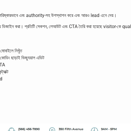
া পরিষ্কারভাবে এবং authority-সহ উপস্থাপন করে এবং আরও lead এনে দেয়।
র জন্য ডিজাইন করা। প্রতিটি সেকশন, লেআউট এবং CTA তৈরি করা হয়েছে visitor-কে qu
মোবাইলে নিখুঁত
ং ছাড়াই ভিজ্যুয়াল এডিট
CTA
্যাক্ট
ad