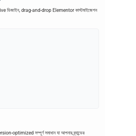
ponsive ডিজাইন, drag-and-drop Elementor কাস্টমাইজেশন
on-optimized সম্পূর্ণ সমাধান যা আপনার ব্র্যান্ডের