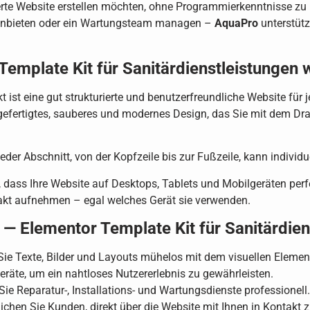
rte Website erstellen möchten, ohne Programmierkenntnisse zu b
 anbieten oder ein Wartungsteam managen –
AquaPro
unterstütz
mplate Kit für Sanitärdienstleistungen 
ist eine gut strukturierte und benutzerfreundliche Website für j
rgefertigtes, sauberes und modernes Design, das Sie mit dem D
er Abschnitt, von der Kopfzeile bis zur Fußzeile, kann individue
, dass Ihre Website auf Desktops, Tablets und Mobilgeräten per
takt aufnehmen – egal welches Gerät sie verwenden.
— Elementor Template Kit für Sanitärdien
ie Texte, Bilder und Layouts mühelos mit dem visuellen Element
Geräte, um ein nahtloses Nutzererlebnis zu gewährleisten.
ie Reparatur-, Installations- und Wartungsdienste professionell.
chen Sie Kunden, direkt über die Website mit Ihnen in Kontakt zu