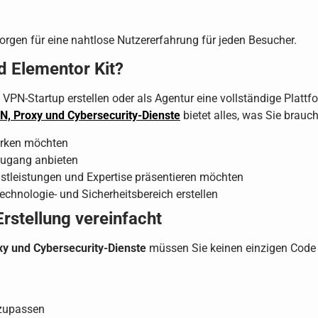
orgen für eine nahtlose Nutzererfahrung für jeden Besucher.
d Elementor Kit?
n VPN-Startup erstellen oder als Agentur eine vollständige Platt
PN, Proxy und Cybersecurity-Dienste
bietet alles, was Sie brauch
tärken möchten
tzugang anbieten
nstleistungen und Expertise präsentieren möchten
chnologie- und Sicherheitsbereich erstellen
rstellung vereinfacht
xy und Cybersecurity-Dienste
müssen Sie keinen einzigen Code s
nzupassen