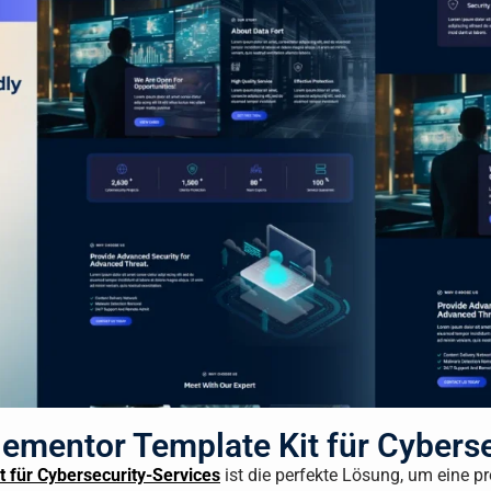
lementor Template Kit für Cybers
t für Cybersecurity-Services
ist die perfekte Lösung, um eine p