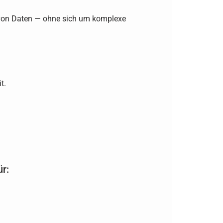
tz von Daten — ohne sich um komplexe
t.
ür: