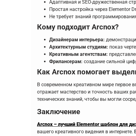
Адаптивная и SEO-дружественная ст
Простая настройка через Elementor Dr
Не требует знаний программировани
Кому подходит Arcnox?
Дизайнерам интерьера:
демонстрация
Архитектурным студиям:
показ черте
Креативным агентствам:
представлен
Фрилансерам:
создание сильной циф
Как Arcnox помогает выдел
В современном креативном мире первое в
отражает мастерство и точность ваших ра
технических знаний, чтобы вы могли соср
Заключение
Arcnox – лучший Elementor шаблон для ди
вашего креативного видения в интернете.