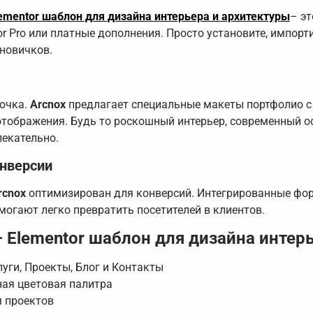
lementor шаблон для дизайна интерьера и архитектуры
– э
r Pro или платные дополнения. Просто установите, импортир
новичков.
точка.
Arcnox
предлагает специальные макеты портфолио с
тображения. Будь то роскошный интерьер, современный оф
лекательно.
онверсии
rcnox
оптимизирован для конверсий. Интегрированные фор
могают легко превратить посетителей в клиентов.
 Elementor шаблон для дизайна интер
луги, Проекты, Блог и Контакты
ная цветовая палитра
я проектов