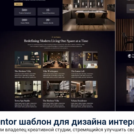
ntor шаблон для дизайна интер
ли владелец креативной студии, стремящийся улучшить сво