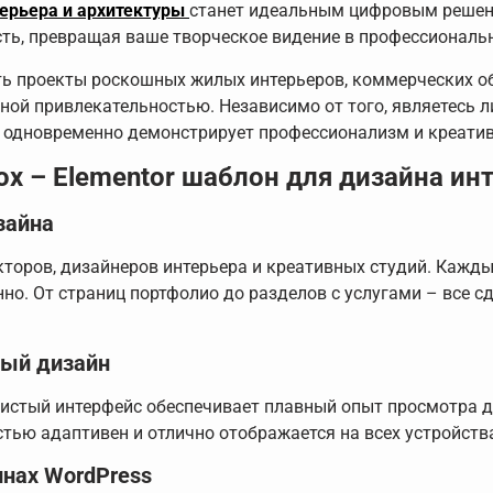
терьера и архитектуры
станет идеальным цифровым решени
сть, превращая ваше творческое видение в профессиональ
ь проекты роскошных жилых интерьеров, коммерческих о
ной привлекательностью. Независимо от того, являетесь 
 одновременно демонстрирует профессионализм и креатив
ox – Elementor шаблон для дизайна ин
зайна
торов, дизайнеров интерьера и креативных студий. Кажд
но. От страниц портфолио до разделов с услугами – все с
ный дизайн
истый интерфейс обеспечивает плавный опыт просмотра дл
стью адаптивен и отлично отображается на всех устройств
инах WordPress