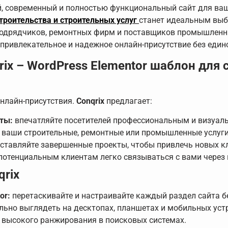
й, современный и полностью функциональный сайт для ваш
троительства и строительных услуг
станет идеальным выб
подрядчиков, ремонтных фирм и поставщиков промышленны
ь привлекательное и надежное онлайн-присутствие без един
rix – WordPress Elementor шаблон для 
онлайн-присутствия.
Conqrix
предлагает:
ты:
впечатляйте посетителей профессиональным и визуал
 ваши строительные, ремонтные или промышленные услуги
ставляйте завершенные проекты, чтобы привлечь новых к
отенциальным клиентам легко связываться с вами через кн
rix
or:
перетаскивайте и настраивайте каждый раздел сайта бе
льно выглядеть на десктопах, планшетах и мобильных уст
 высокого ранжирования в поисковых системах.