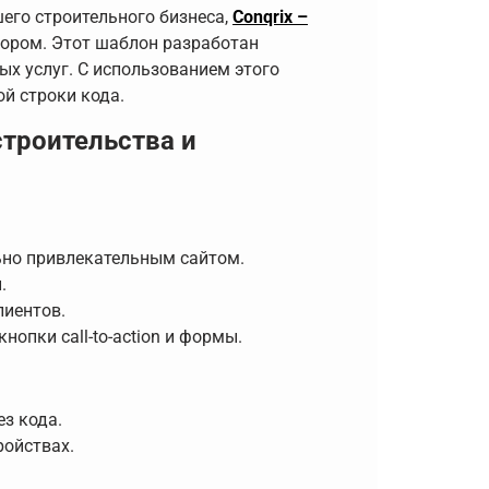
его строительного бизнеса,
Conqrix –
ором. Этот шаблон разработан
х услуг. С использованием этого
ой строки кода.
строительства и
ьно привлекательным сайтом.
.
лиентов.
опки call-to-action и формы.
з кода.
ройствах.