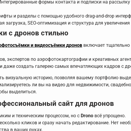
нтегрированные формы контакта и подписки на рассылку
ифты и разделы с помощью удобного drag-and-drop интерфе
я загрузка, SEO-оптимизация и структура для увеличения 
и с дронов стильно
рофотосъёмки и видеосъёмки дронов
включает тщательно 
в, экспертов по аэрофотокартографии и креативных агент
 и даже создать галерею самых впечатляющих кадров с др
ть визуальную историю, позволяя вашему портфолио выд
циализируетесь ли вы на видео для недвижимости, свадебн
тобы выделиться.
офессиональный сайт для дронов
мким и техническим процессом, но с
Drono
всё упрощено.
есколько кликов и сразу начать редактирование. Нет необ
тва в ваших руках.