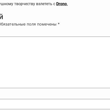
ушному творчеству взлететь с
Drono
.
й
Обязательные поля помечены
*