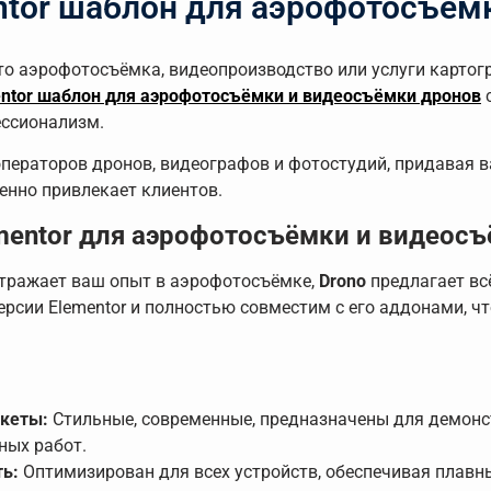
ntor шаблон для аэрофотосъём
 то аэрофотосъёмка, видеопроизводство или услуги карт
entor шаблон для аэрофотосъёмки и видеосъёмки дронов
с
ессионализм.
ператоров дронов, видеографов и фотостудий, придавая 
енно привлекает клиентов.
mentor для аэрофотосъёмки и видеос
отражает ваш опыт в аэрофотосъёмке,
Drono
предлагает вс
ерсии Elementor и полностью совместим с его аддонами, ч
кеты:
Стильные, современные, предназначены для демонс
ных работ.
ть:
Оптимизирован для всех устройств, обеспечивая плавн